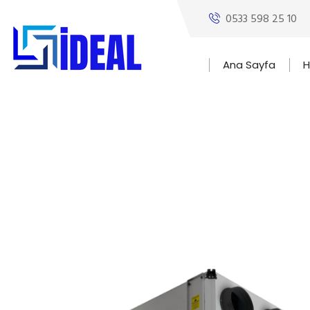
0533 598 25 10
Ana Sayfa
H
Isı Geri Kazanım 