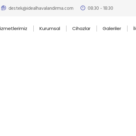
destek@idealhavalandirma.com
08:30 - 18:30
izmetlerimiz
Kurumsal
Cihazlar
Galeriler
İ
Cihazı