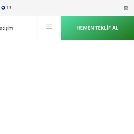
TR
HEMEN TEKLIF AL
letişim
Şubelerimiz
Isı Geri Kazanım Cihazı